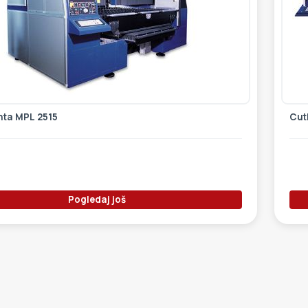
nta MPL 2515
Cutl
Pogledaj još