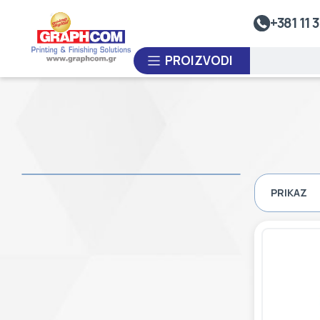
Sistem Za Nalivanje Smole
+381 11 3
Kalandre
PROIZVODI
Premotavači Rolne
Sistemi Za Toplotno Zavarivanje
Sistemi Za Termo-Oblikovanje Plastike
PO NARUDŽBINI
Laminatori
POLOVNA OPREMA
PRIKAZ