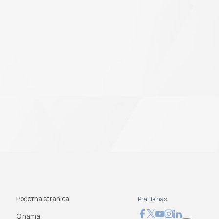
Početna stranica
Pratite nas
O nama