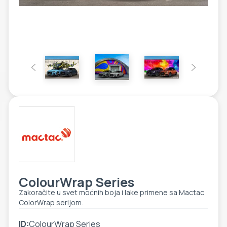
ETIKETE
ALATI - DODATNA OPREMA
TEHNIČKI CRTEŽI
POMOĆNA OPREMA
PO NARUDŽBINI
POLOVNA OPREMA
ColourWrap Series
Zakoračite u svet moćnih boja i lake primene sa Mactac
ColorWrap serijom.
ID:
ColourWrap Series