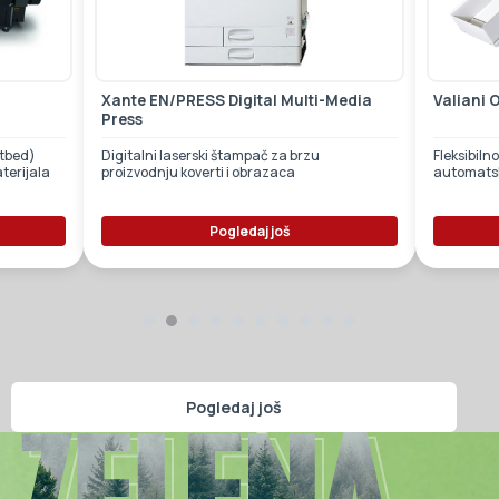
Xante EN/PRESS Digital Multi-Media
Valiani 
Press
atbed)
Digitalni laserski štampač za brzu
Fleksibiln
terijala
proizvodnju koverti i obrazaca
automats
Pogledaj još
Pogledaj još