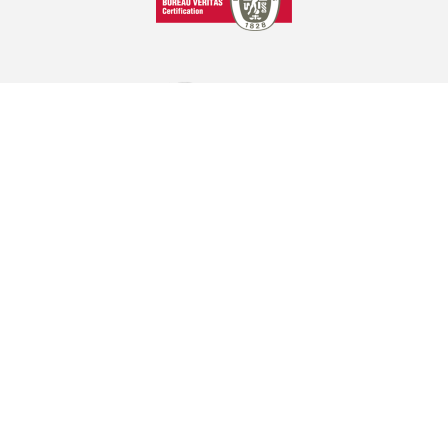
GRAPHCOM DIGITAL PRINTING SOLUTION LTD
Othonos 41, Ag. Dimitrios 173 43, Athens, Greece
+30 210 98 23 800
info@graphcom.gr
GRAPHCOM.RS
Savska 19, ulaz II Beograd - Srbija
+381 11 361 79 77, +381 63 86 85 742