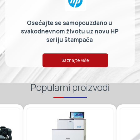
Osećajte se samopouzdano u
svakodnevnom životu uz novu HP
seriju štampača
Saznajte više
Popularni proizvodi