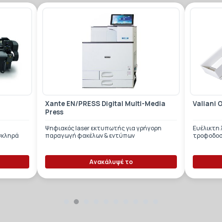
Xante EN/PRESS Digital Multi-Media
Valiani 
Press
Ψηφιακός laser εκτυπωτής για γρήγορη
Ευέλικτη
σκληρά
παραγωγή φακέλων & εντύπων
τροφοδοσ
Ανακάλυψέ το